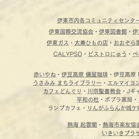
伊東市内各コミュニティセンタ
伊東国際交流協会
・
伊東図書館
・
伊
伊東ガス
・
太兼ひもの店
・
おおぞら
CALYPSO
・
ビストロにゅう
・
ベ
赤いやね
・
伊豆高原 備屋珈琲
・伊豆高原 MO
うさみみ まちライブラリー
・
エルマイヨ
カフェどんぐり
・
川奈聖書教会
・Jギ
平和の杜
・ポプラ薬局・
ランプカフェ・
りんがふらんか城ケ
熱海 起雲閣
・
熱海市楽友協
いきいきプラ