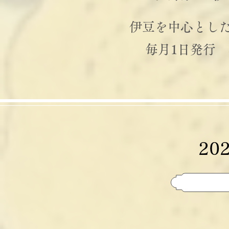
伊豆を中心とし
毎月1日発行
20