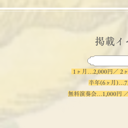
掲載イ
1ヶ月…2,000円／ 2ヶ
半年(6
ヶ
月)…7
無料演奏会…1,000円