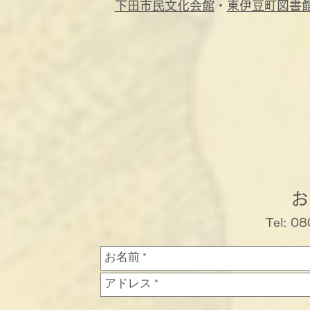
下田市民文化会館
・
東伊豆町図書
お
Tel: 0